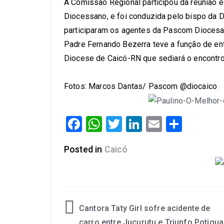
A Comissão Regional participou da reunião 
Diocessano, e foi conduzida pelo bispo da 
participaram os agentes da Pascom Diocesa
Padre Fernando Bezerra teve a função de en
Diocese de Caicó-RN que sediará o encontr
Fotos: Marcos Dantas/ Pascom @diocaico
Facebook
WhatsApp
Twitter
LinkedIn
Email
Share
Posted in
Caicó
Cantora Taty Girl sofre acidente de
carro entre Jucurutu e Triunfo Potigua