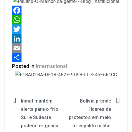
Facebook
WhatsApp
Twitter
LinkedIn
Email
Posted in
Internacional
Share
Inmet mantém
Bolívia prende
alerta para o frio;
líderes de
Sul e Sudeste
protestos em meio
podem ter geada
a respaldo militar