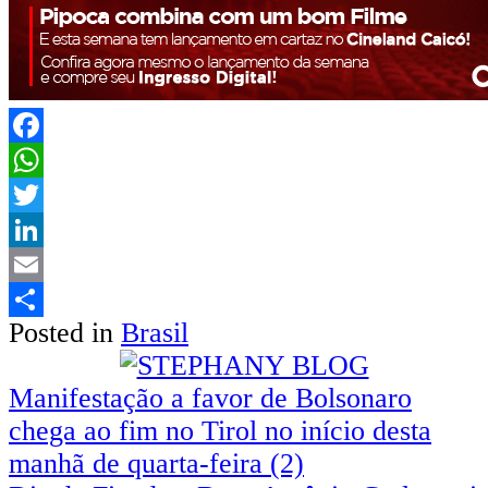
Facebook
WhatsApp
Twitter
LinkedIn
Email
Posted in
Brasil
Share
Navegação
Manifestação a favor de Bolsonaro
chega ao fim no Tirol no início desta
de
manhã de quarta-feira (2)