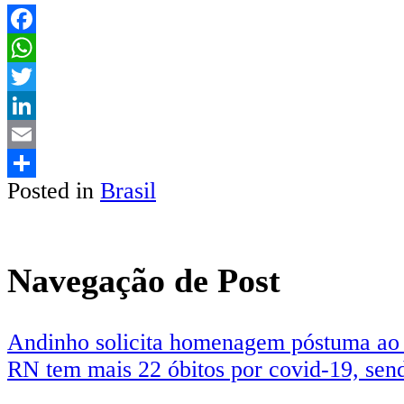
Facebook
WhatsApp
Twitter
LinkedIn
Email
Posted in
Brasil
Share
Navegação de Post
Andinho solicita homenagem póstuma ao 
RN tem mais 22 óbitos por covid-19, sen