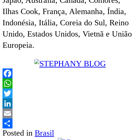
Japão, Austrália, Canadá, Comores,
Ilhas Cook, França, Alemanha, Índia,
Indonésia, Itália, Coreia do Sul, Reino
Unido, Estados Unidos, Vietnã e União
Europeia.
Facebook
WhatsApp
Twitter
LinkedIn
Email
Posted in
Brasil
Share