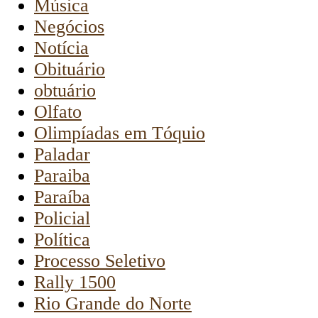
Música
Negócios
Notícia
Obituário
obtuário
Olfato
Olimpíadas em Tóquio
Paladar
Paraiba
Paraíba
Policial
Política
Processo Seletivo
Rally 1500
Rio Grande do Norte