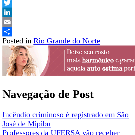
WhatsApp
Twitter
LinkedIn
Email
Posted in
Rio Grande do Norte
Share
Navegação de Post
Incêndio criminoso é registrado em São
José de Mipibu
Professores da UFERSA vão receber