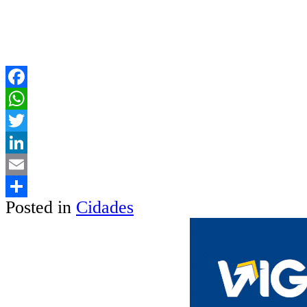
Facebook
WhatsApp
Twitter
LinkedIn
Email
Posted in
Cidades
Share