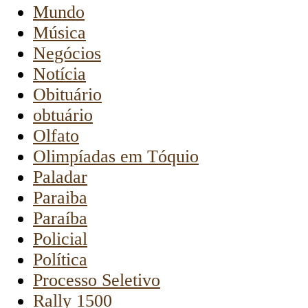
Mundo
Música
Negócios
Notícia
Obituário
obtuário
Olfato
Olimpíadas em Tóquio
Paladar
Paraiba
Paraíba
Policial
Política
Processo Seletivo
Rally 1500