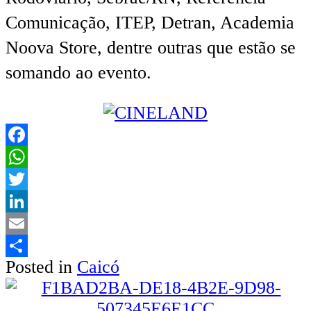
Comunicação, ITEP, Detran, Academia
Noova Store, dentre outras que estão se
somando ao evento.
Facebook
WhatsApp
Twitter
LinkedIn
Email
Posted in
Caicó
Share