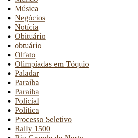
Música
Negócios
Notícia
Obituário
obtuário
Olfato
Olimpíadas em Tóquio
Paladar
Paraiba
Paraíba
Policial
Política
Processo Seletivo
Rally 1500
Rio Grande do Norte