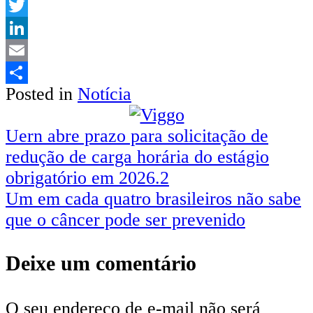
WhatsApp
Twitter
LinkedIn
Email
Posted in
Notícia
Share
Navegação
Uern abre prazo para solicitação de
redução de carga horária do estágio
de
obrigatório em 2026.2
Post
Um em cada quatro brasileiros não sabe
que o câncer pode ser prevenido
Deixe um comentário
O seu endereço de e-mail não será