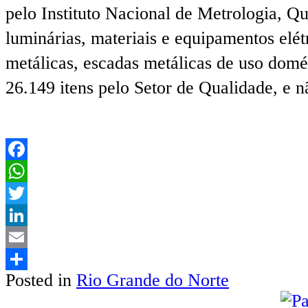
pelo Instituto Nacional de Metrologia, Qu
luminárias, materiais e equipamentos elét
metálicas, escadas metálicas de uso domés
26.149 itens pelo Setor de Qualidade, e n
Facebook
WhatsApp
Twitter
LinkedIn
Email
Posted in
Rio Grande do Norte
Share