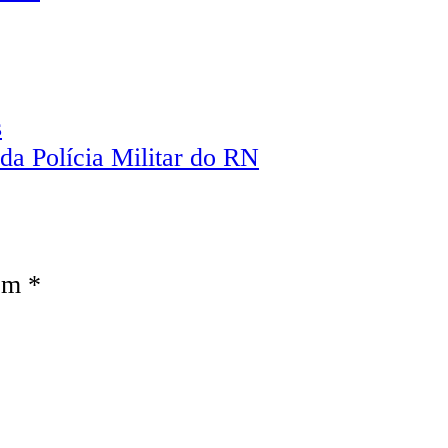
s
da Polícia Militar do RN
com
*