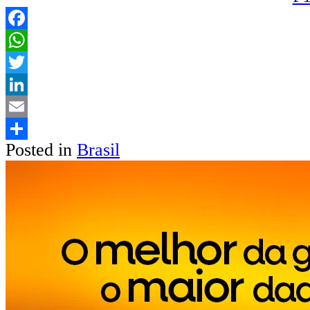
Facebook
WhatsApp
Twitter
LinkedIn
Email
Posted in
Brasil
Share