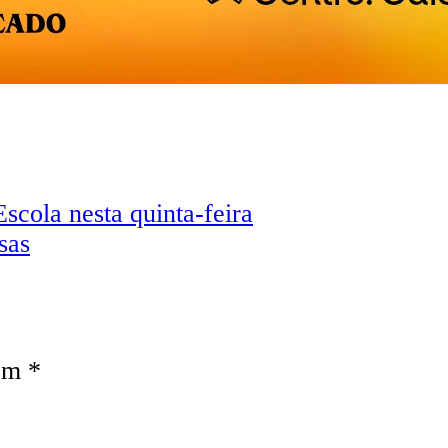
scola nesta quinta-feira
sas
com
*