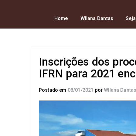
Home
Wllana Dantas
Seja
Inscrições dos proc
IFRN para 2021 en
Postado em
08/01/2021
por
Wllana Danta