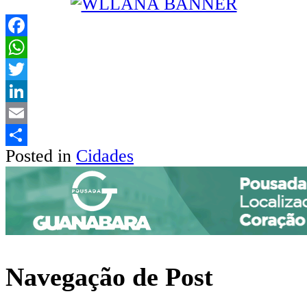
Facebook
WhatsApp
Twitter
LinkedIn
Email
Posted in
Cidades
Share
Navegação de Post