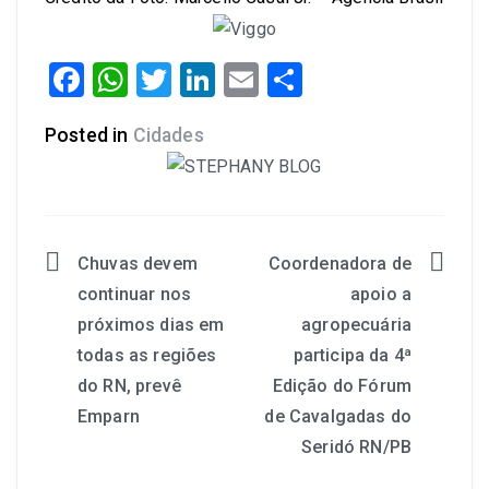
Facebook
WhatsApp
Twitter
LinkedIn
Email
Share
Posted in
Cidades
Chuvas devem
Coordenadora de
continuar nos
apoio a
próximos dias em
agropecuária
todas as regiões
participa da 4ª
do RN, prevê
Edição do Fórum
Emparn
de Cavalgadas do
Seridó RN/PB