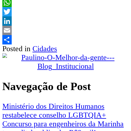
Facebook
WhatsApp
Twitter
LinkedIn
Email
Posted in
Cidades
Share
Navegação de Post
Ministério dos Direitos Humanos
restabelece conselho LGBTQIA+
Concurso para engenheiros da Marinha