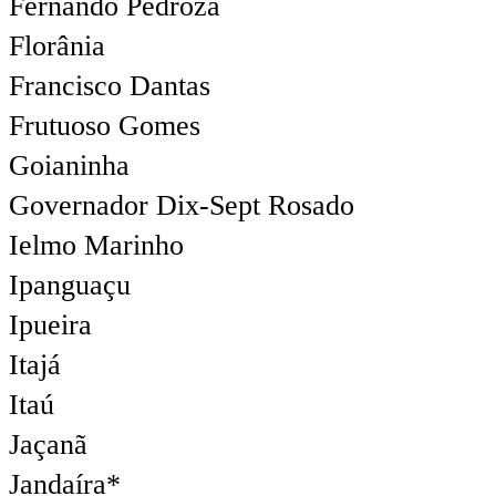
Fernando Pedroza
Florânia
Francisco Dantas
Frutuoso Gomes
Goianinha
Governador Dix-Sept Rosado
Ielmo Marinho
Ipanguaçu
Ipueira
Itajá
Itaú
Jaçanã
Jandaíra*