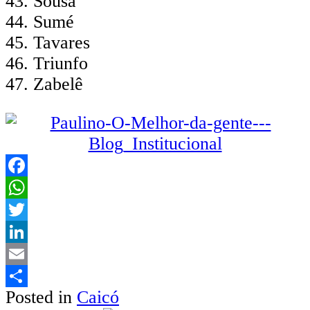
Sousa
Sumé
Tavares
Triunfo
Zabelê
Facebook
WhatsApp
Twitter
LinkedIn
Email
Posted in
Caicó
Share