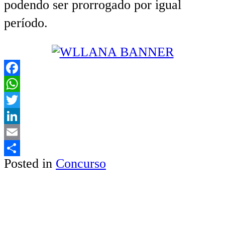
podendo ser prorrogado por igual
período.
Facebook
WhatsApp
Twitter
LinkedIn
Email
Posted in
Concurso
Share