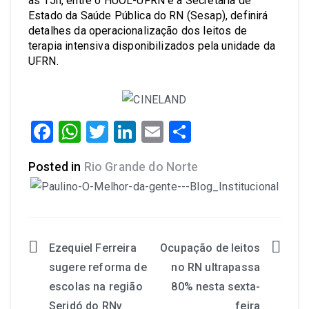
às 15h, entre o HUOL-UFRN e a Secretaria de
Estado da Saúde Pública do RN (Sesap), definirá
detalhes da operacionalização dos leitos de
terapia intensiva disponibilizados pela unidade da
UFRN.
Facebook
WhatsApp
Twitter
LinkedIn
Email
Share
Posted in
Rio Grande do Norte
Ezequiel Ferreira
Ocupação de leitos
sugere reforma de
no RN ultrapassa
escolas na região
80% nesta sexta-
Seridó do RNv
feira