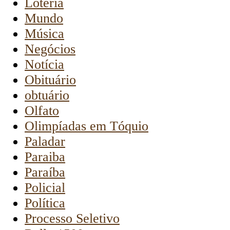
Loteria
Mundo
Música
Negócios
Notícia
Obituário
obtuário
Olfato
Olimpíadas em Tóquio
Paladar
Paraiba
Paraíba
Policial
Política
Processo Seletivo