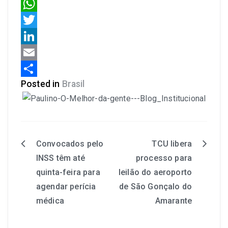
Facebook
WhatsApp
Twitter
LinkedIn
Email
Posted in
Brasil
Share
Convocados pelo
TCU libera
INSS têm até
processo para
quinta-feira para
leilão do aeroporto
agendar perícia
de São Gonçalo do
médica
Amarante