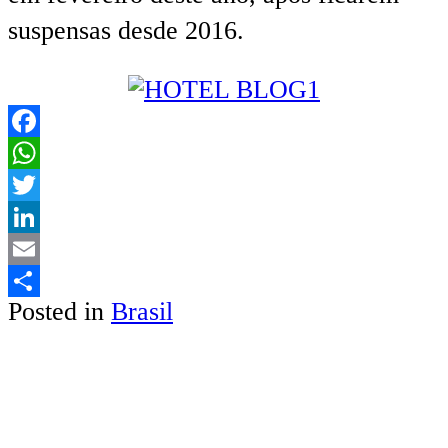
suspensas desde 2016.
Facebook
WhatsApp
Twitter
LinkedIn
Email
Posted in
Brasil
Share