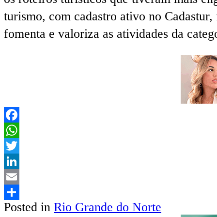
turismo, com cadastro ativo no Cadastur
fomenta e valoriza as atividades da cate
Facebook
WhatsApp
Twitter
LinkedIn
Email
Posted in
Rio Grande do Norte
Share