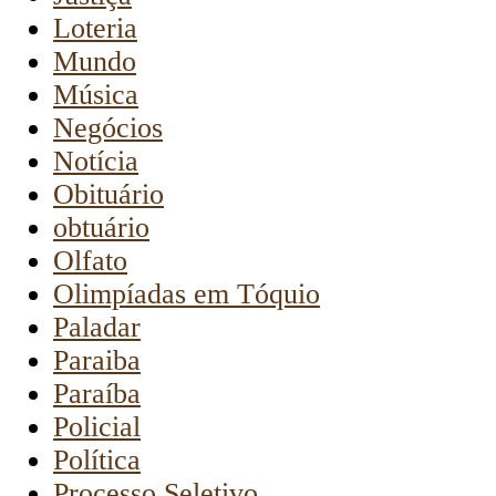
Loteria
Mundo
Música
Negócios
Notícia
Obituário
obtuário
Olfato
Olimpíadas em Tóquio
Paladar
Paraiba
Paraíba
Policial
Política
Processo Seletivo