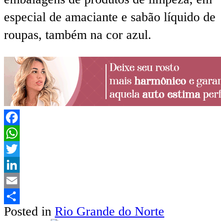
especial de amaciante e sabão líquido de
roupas, também na cor azul.
Facebook
WhatsApp
Twitter
LinkedIn
Email
Posted in
Rio Grande do Norte
Share