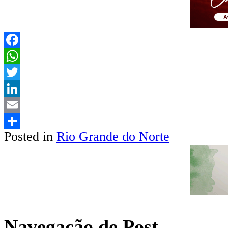
Facebook
WhatsApp
Twitter
LinkedIn
Email
Posted in
Rio Grande do Norte
Share
Navegação de Post