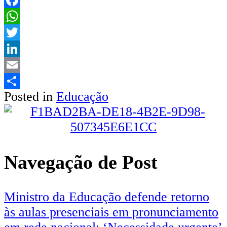
Facebook
WhatsApp
Twitter
LinkedIn
Email
Posted in
Educação
Share
Navegação de Post
Ministro da Educação defende retorno
às aulas presenciais em pronunciamento