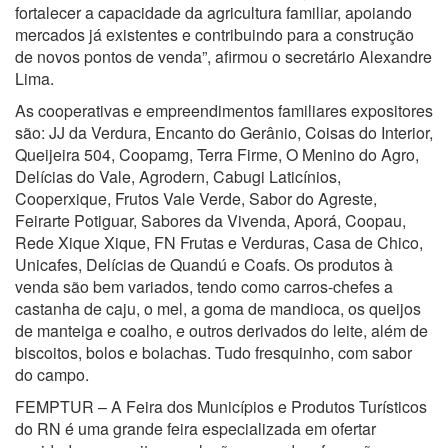
fortalecer a capacidade da agricultura familiar, apoiando
mercados já existentes e contribuindo para a construção
de novos pontos de venda”, afirmou o secretário Alexandre
Lima.
As cooperativas e empreendimentos familiares expositores
são: JJ da Verdura, Encanto do Gerânio, Coisas do Interior,
Queijeira 504, Coopamg, Terra Firme, O Menino do Agro,
Delícias do Vale, Agrodern, Cabugi Laticínios,
Cooperxique, Frutos Vale Verde, Sabor do Agreste,
Feirarte Potiguar, Sabores da Vivenda, Aporá, Coopau,
Rede Xique Xique, FN Frutas e Verduras, Casa de Chico,
Unicafes, Delícias de Quandú e Coafs. Os produtos à
venda são bem variados, tendo como carros-chefes a
castanha de caju, o mel, a goma de mandioca, os queijos
de manteiga e coalho, e outros derivados do leite, além de
biscoitos, bolos e bolachas. Tudo fresquinho, com sabor
do campo.
FEMPTUR – A Feira dos Municípios e Produtos Turísticos
do RN é uma grande feira especializada em ofertar