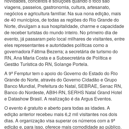
novidades, conceitos e soluções quando o foco são
viagens, passeios, gastronomia, cultura, artesanato,
negócios e agricultura familiar. Na sua nona edição, mais
de 40 municípios, de todas as regiões do Rio Grande do
Norte, divulgam a sua hospitalidade, charme e capacidade
de receber turistas do mundo inteiro. No primeiro dia de
evento, já passaram pelo local milhares de visitantes, entre
eles representantes e autoridades políticas como a
governadora Fátima Bezerra; a secretária de turismo do
RN, Ana Maria Costa e a Subsecretária de Política e
Gestão Turística do RN, Solange Portela.
A 9ª Femptur tem o apoio do Governo do Estado do Rio
Grande do Norte, através do Governo Cidadão e Grupo
Banco Mundial, Prefeitura do Natal, SEBRAE, Senac RN,
Banco do Nordeste, ABIH-RN, SERHS Natal Grand Hotel
e Datashow Brasil. A realização é da Argus Eventos.
O evento é gratuito e aberto para todas as idades. A
edição anterior recebeu mais 6,2 mil visitantes nos dois
dias. A organização visa superar os números com a 9ª
edição e, para isso, oferece mais comodidade ao público.