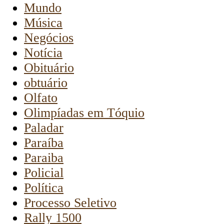
Mundo
Música
Negócios
Notícia
Obituário
obtuário
Olfato
Olimpíadas em Tóquio
Paladar
Paraíba
Paraiba
Policial
Política
Processo Seletivo
Rally 1500