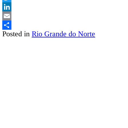
Twitter
LinkedIn
Email
Posted in
Rio Grande do Norte
Share