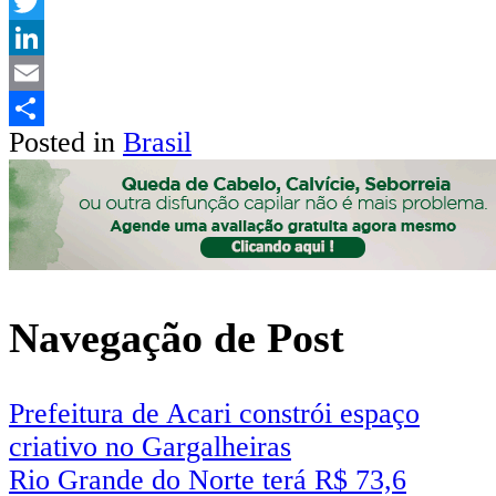
WhatsApp
Twitter
LinkedIn
Email
Posted in
Brasil
Share
Navegação de Post
Prefeitura de Acari constrói espaço
criativo no Gargalheiras
Rio Grande do Norte terá R$ 73,6