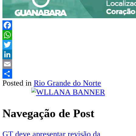
Facebook
WhatsApp
Twitter
LinkedIn
Email
Posted in
Rio Grande do Norte
Share
Navegação de Post
GT deve apresentar revisão da