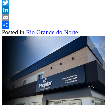
WhatsApp
Twitter
LinkedIn
Email
Posted in
Rio Grande do Norte
Share