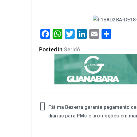
Facebook
WhatsApp
Twitter
LinkedIn
Email
Share
Posted in
Seridó
Fátima Bezerra garante pagamento de
diárias para PMs e promoções em ma