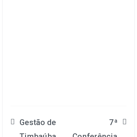
Gestão de
7ª
Navegação
Timbaúba
Conferência