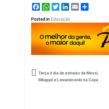
Facebook
WhatsApp
Twitter
LinkedIn
Email
Share
Posted in
Educação
Terça é dia de estreias de Messi,
Mbappé e Lewandowski na Copa