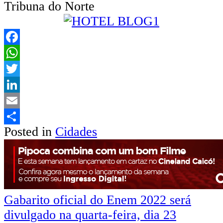
Tribuna do Norte
Facebook
WhatsApp
Twitter
LinkedIn
Email
Posted in
Cidades
Share
Navegação
Gabarito oficial do Enem 2022 será
divulgado na quarta-feira, dia 23