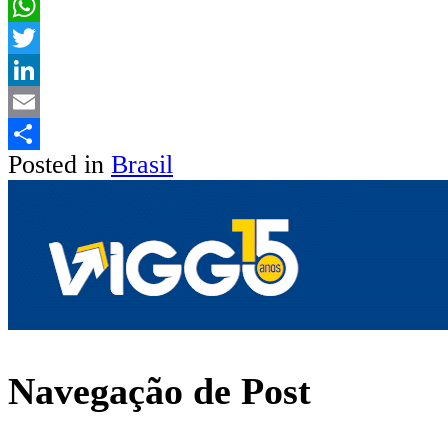
Facebook
WhatsApp
Twitter
LinkedIn
Email
Posted in
Brasil
Share
Navegação de Post