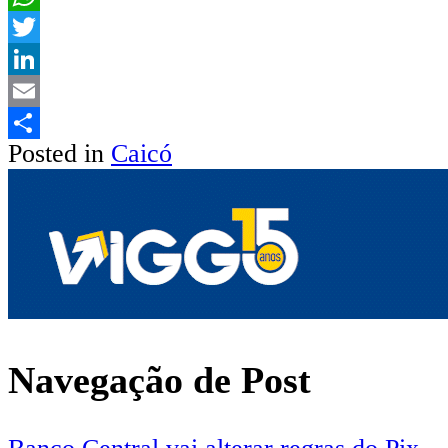
WhatsApp
Twitter
LinkedIn
Email
Posted in
Caicó
Share
Navegação de Post