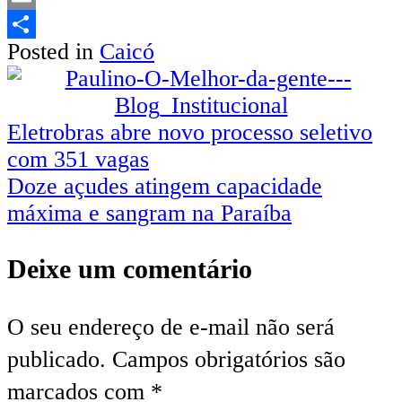
Email
Posted in
Caicó
Share
Navegação
Eletrobras abre novo processo seletivo
com 351 vagas
de
Doze açudes atingem capacidade
Post
máxima e sangram na Paraíba
Deixe um comentário
O seu endereço de e-mail não será
publicado.
Campos obrigatórios são
marcados com
*