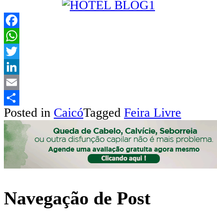
Facebook
WhatsApp
Twitter
LinkedIn
Email
Posted in
Caicó
Tagged
Feira Livre
Share
Navegação de Post