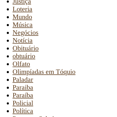
Justiça
Loteria
Mundo
Música
Negócios
Notícia
Obituário
obtuário
Olfato
Olimpíadas em Tóquio
Paladar
Paraiba
Paraíba
Policial
Política