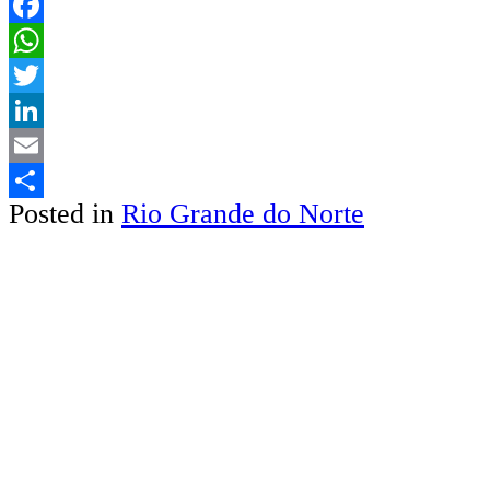
Facebook
WhatsApp
Twitter
LinkedIn
Email
Posted in
Rio Grande do Norte
Share