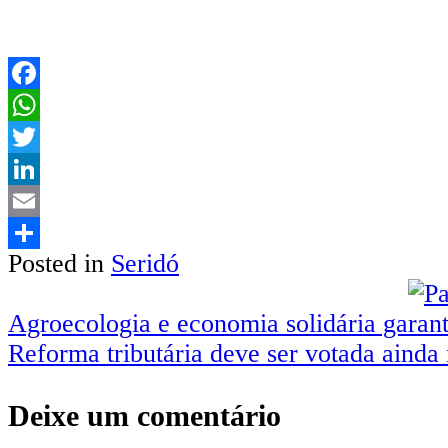
Facebook
WhatsApp
Twitter
LinkedIn
Email
Posted in
Seridó
Share
Navegação
Agroecologia e economia solidária gara
Reforma tributária deve ser votada ainda
de
Post
Deixe um comentário