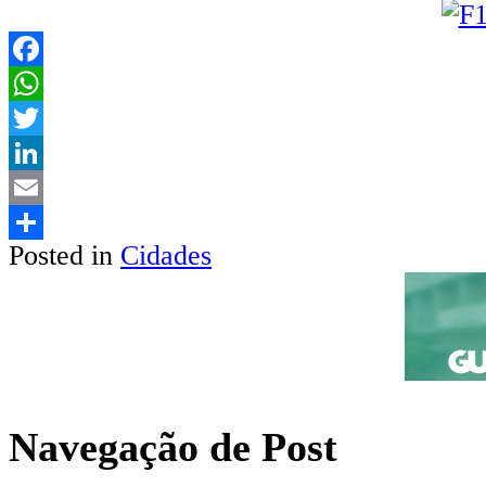
Facebook
WhatsApp
Twitter
LinkedIn
Email
Posted in
Cidades
Share
Navegação de Post