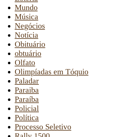
Mundo
Música
Negócios
Notícia
Obituário
obtuário
Olfato
Olimpíadas em Tóquio
Paladar
Paraiba
Paraíba
Policial
Política
Processo Seletivo
Rally 1500