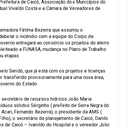
 Prefeitura de Caicó, Associação dos Municípios do
adual Vivaldo Costa e a Câmara de Vereadores de
vernadora Fátima Bezerra que assumiu o
debelar o incêndio com a equipe do Corpo de
overno entregará ao consórcio os projetos do aterro
 pleiteado a FUNASA, mudança no Plano de Trabalho
ou etapas.
pelo Seridó, que já está com os projetos e licenças
ser transferido provisoriamente para uma nova área,
Governo do Estado.
o secretário de recursos hídricos João Maria
síduos sólidos Sérginho ( prefeito de Serra Negra do
 Acari, Fernando Bezerra), o presidente da AMS (
ilho), o secretário de planejamento de Caicó, Danilo
 de Caicó – Ivanildo do Hospital e o vereador Júlio