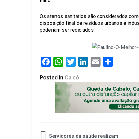
Filho.
Os aterros sanitários são considerados como
disposição final de resíduos urbanos e indus
poderiam ser reciclados.
Facebook
WhatsApp
Twitter
LinkedIn
Email
Share
Posted in
Caicó
Servidores da saúde realizam