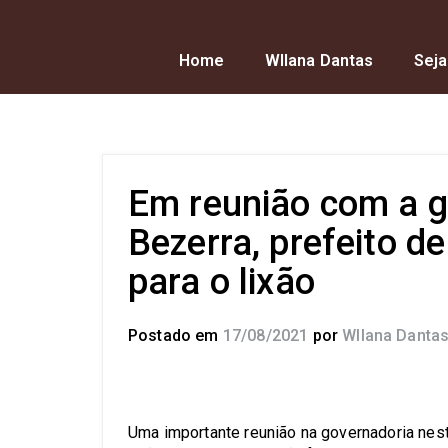
Home
Wllana Dantas
Seja
Em reunião com a 
Bezerra, prefeito d
para o lixão
Postado em
17/08/2021
por
Wllana Danta
Uma importante reunião na governadoria nesta