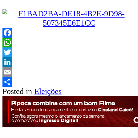
Facebook
WhatsApp
Twitter
LinkedIn
Email
Posted in
Eleições
Share