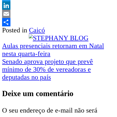
Twitter
LinkedIn
Email
Posted in
Caicó
Share
Navegação
Aulas presenciais retornam em Natal
nesta quarta-feira
de
Senado aprova projeto que prevê
Post
mínimo de 30% de vereadoras e
deputadas no país
Deixe um comentário
O seu endereço de e-mail não será