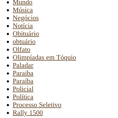
Mundo
Música
Negócios
Notícia
Obituário
obtuário
Olfato
Olimpíadas em Tóquio
Paladar
Paraiba
Paraíba
Policial
Política
Processo Seletivo
Rally 1500