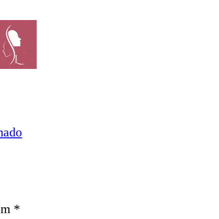
mado
com
*