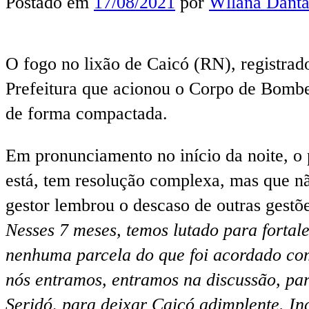
Postado em
17/08/2021
por
Wllana Danta
O fogo no lixão de Caicó (RN), registrado
Prefeitura que acionou o Corpo de Bombe
de forma compactada.
Em pronunciamento no início da noite, o 
está, tem resolução complexa, mas que n
gestor lembrou o descaso de outras gestõe
Nesses 7 meses, temos lutado para fortal
nenhuma parcela do que foi acordado c
nós entramos, entramos na discussão, pa
Seridó, para deixar Caicó adimplente. Inc